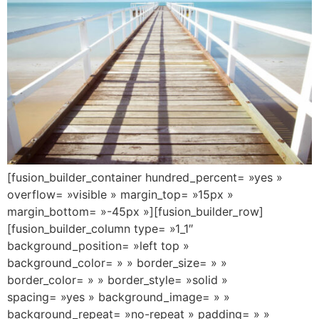
[fusion_builder_container hundred_percent= »yes »
overflow= »visible » margin_top= »15px »
margin_bottom= »-45px »][fusion_builder_row]
[fusion_builder_column type= »1_1″
background_position= »left top »
background_color= » » border_size= » »
border_color= » » border_style= »solid »
spacing= »yes » background_image= » »
background_repeat= »no-repeat » padding= » »