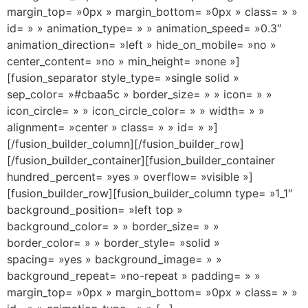
margin_top= »0px » margin_bottom= »0px » class= » »
id= » » animation_type= » » animation_speed= »0.3″
animation_direction= »left » hide_on_mobile= »no »
center_content= »no » min_height= »none »]
[fusion_separator style_type= »single solid »
sep_color= »#cbaa5c » border_size= » » icon= » »
icon_circle= » » icon_circle_color= » » width= » »
alignment= »center » class= » » id= » »]
[/fusion_builder_column][/fusion_builder_row]
[/fusion_builder_container][fusion_builder_container
hundred_percent= »yes » overflow= »visible »]
[fusion_builder_row][fusion_builder_column type= »1_1″
background_position= »left top »
background_color= » » border_size= » »
border_color= » » border_style= »solid »
spacing= »yes » background_image= » »
background_repeat= »no-repeat » padding= » »
margin_top= »0px » margin_bottom= »0px » class= » »