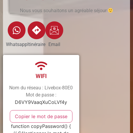
Nous vous souhaitons un agréable séjour
Whatsapp
Itinéraire
Email
WIFI
Nom du réseau : Livebox-80E0
Mot de passe :
D6VY9VaaqXuCoLVf4y
Copier le mot de passe
function copyPassword() {