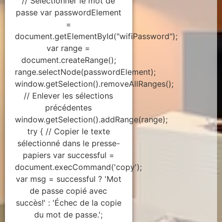
// Sélectionner le mot de
passe var passwordElement
=
document.getElementById("wifiPassword");
var range =
document.createRange();
range.selectNode(passwordElement);
window.getSelection().removeAllRanges();
// Enlever les sélections
précédentes
window.getSelection().addRange(range);
try { // Copier le texte
sélectionné dans le presse-
papiers var successful =
document.execCommand('copy');
var msg = successful ? 'Mot
de passe copié avec
succès!' : 'Échec de la copie
du mot de passe.';