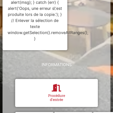
alert(msg); } catch (err) {
alert('Oops, une erreur s\'est
produite lors de la copie.'); }
// Enlever la sélection de
texte
window.getSelection().removeAllRanges();
}
INFORMATIONS
Procédure
d'entrée