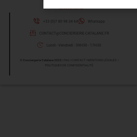
+33 (0)7 80 98 34 64
Whatsapp
CONTACT@CONCIERGERIE-CATALANE.FR
Lundi - Vendredi : 09H30 - 17H30​
© Conciergerie Catalane 2023
|
FAQ
|
CONTACT
|
MENTIONS LÉGALES
|
POLITIQUES DE CONFIDENTIALITÉ