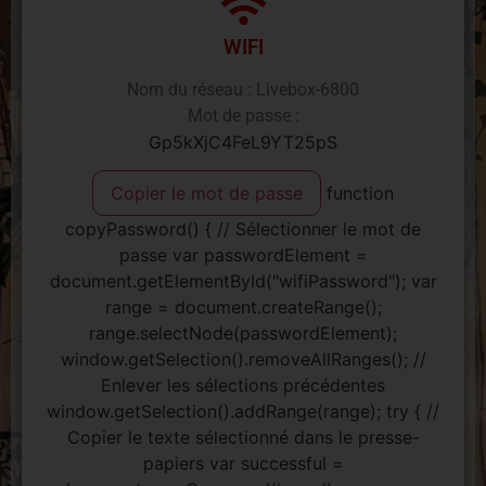
WIFI
Nom du réseau : Livebox-6800
Mot de passe :
Gp5kXjC4FeL9YT25pS
Copier le mot de passe
function
copyPassword() { // Sélectionner le mot de
passe var passwordElement =
document.getElementById("wifiPassword"); var
range = document.createRange();
range.selectNode(passwordElement);
window.getSelection().removeAllRanges(); //
Enlever les sélections précédentes
window.getSelection().addRange(range); try { //
Copier le texte sélectionné dans le presse-
papiers var successful =