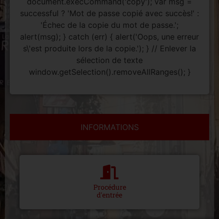
document.execCommand('copy'); var msg =
successful ? 'Mot de passe copié avec succès!' :
'Échec de la copie du mot de passe.';
alert(msg); } catch (err) { alert('Oops, une erreur
s\'est produite lors de la copie.'); } // Enlever la
sélection de texte
window.getSelection().removeAllRanges(); }
INFORMATIONS
Procédure
d'entrée