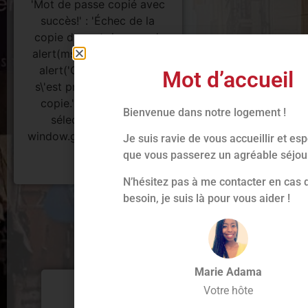
'Mot de passe copié avec
succès!' : 'Échec de la
copie du mot de passe.';
alert(msg); } catch (err) {
alert('Oops, une erreur
Mot d’accueil
s\'est produite lors de la
copie.'); } // Enlever la
Bienvenue dans notre logement !
sélection de texte
window.getSelection().removeAllRanges();
Je suis ravie de vous accueillir et es
}
que vous passerez un agréable séjou
N’hésitez pas à me contacter en cas 
besoin, je suis là pour vous aider !
INFORMATIONS
Marie Adama
Votre hôte