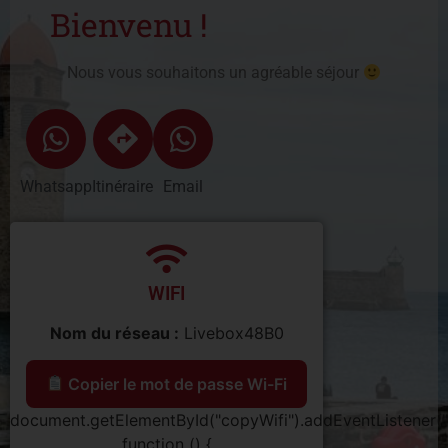
Bienvenu !
Nous vous souhaitons un agréable séjour
Whatsapp
Itinéraire
Email
WIFI
Nom du réseau :
Livebox48B0
Copier le mot de passe Wi-Fi
document.getElementById("copyWifi").addEventListener("c
function () {