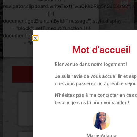
navigator.clipboard.writeText("wnQKkbRig5nSJCXz92").th
() {
document.getElementById("message").style.display
= "block"; setTimeout(function () {
document.getElementById("message").style.display
= "none"; }, 2000); }); });
Mot d’accueil
Bienvenue dans notre logement !
INFORMATIONS
Je suis ravie de vous accueillir et es
que vous passerez un agréable séjou
N’hésitez pas à me contacter en cas 
besoin, je suis là pour vous aider !
Procédure
d'entrée
Marie Adama