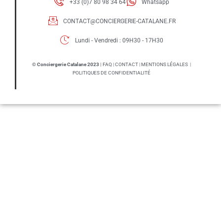
+33 (0)7 80 98 34 64
Whatsapp
CONTACT@CONCIERGERIE-CATALANE.FR
Lundi - Vendredi : 09H30 - 17H30​
© Conciergerie Catalane 2023
|
FAQ
|
CONTACT
|
MENTIONS LÉGALES
|
POLITIQUES DE CONFIDENTIALITÉ