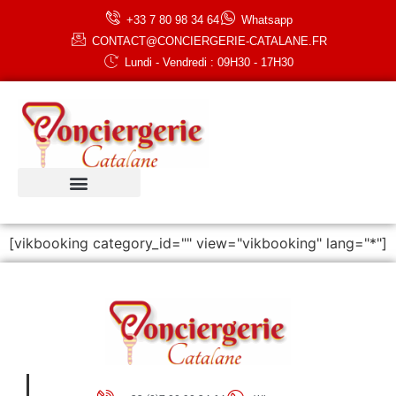
+33 7 80 98 34 64
Whatsapp
CONTACT@CONCIERGERIE-CATALANE.FR
Lundi - Vendredi : 09H30 - 17H30
[vikbooking category_id="" view="vikbooking" lang="*"]