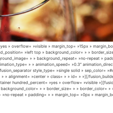
»yes » overflow= »visible » margin_top= »15px » margin_b
nd_position= »left top » background_color= » » border_siz
kground_image= » » background_repeat= »no-repeat » pad
imation_type= » » animation_speed= »0.3″ animation_direc
usion_separator style_type= »single solid » sep_color= »#
= » » alignment= »center » class= » » id= » »][/fusion_buil
ontainer hundred_percent= »yes » overflow= »visible »][fus
» background_color= » » border_size= » » border_color= » 
»no-repeat » padding= » » margin_top= »0px » margin_bo