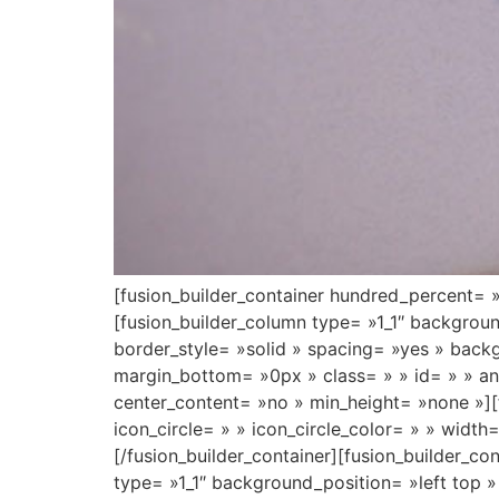
[fusion_builder_container hundred_percent= 
[fusion_builder_column type= »1_1″ backgrou
border_style= »solid » spacing= »yes » bac
margin_bottom= »0px » class= » » id= » » an
center_content= »no » min_height= »none »][f
icon_circle= » » icon_circle_color= » » width
[/fusion_builder_container][fusion_builder_c
type= »1_1″ background_position= »left top 