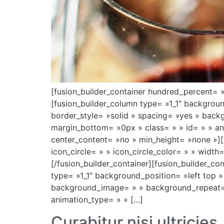
[fusion_builder_container hundred_percent= 
[fusion_builder_column type= »1_1″ backgrou
border_style= »solid » spacing= »yes » bac
margin_bottom= »0px » class= » » id= » » an
center_content= »no » min_height= »none »][f
icon_circle= » » icon_circle_color= » » width
[/fusion_builder_container][fusion_builder_c
type= »1_1″ background_position= »left top 
background_image= » » background_repeat= 
animation_type= » » […]
Curabitur nisi ultricies