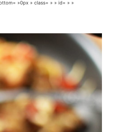
ttom= »0px » class= » » id= » »