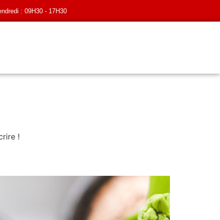
endredi : 09H30 - 17H30
rire !