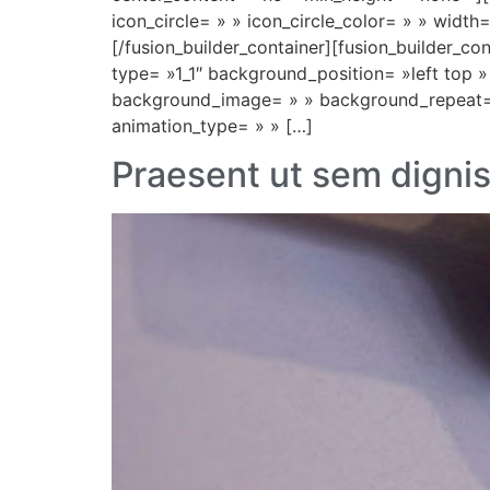
icon_circle= » » icon_circle_color= » » width
[/fusion_builder_container][fusion_builder_c
type= »1_1″ background_position= »left top 
background_image= » » background_repeat= 
animation_type= » » […]
Praesent ut sem digni