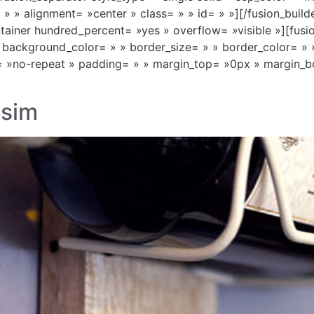
= » » alignment= »center » class= » » id= » »][/fusion_buil
ontainer hundred_percent= »yes » overflow= »visible »][fus
» background_color= » » border_size= » » border_color= » 
»no-repeat » padding= » » margin_top= »0px » margin_bo
ssim