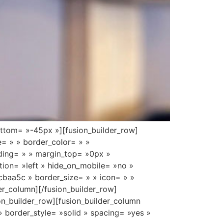
ottom= »-45px »][fusion_builder_row]
e= » » border_color= » »
ding= » » margin_top= »0px »
tion= »left » hide_on_mobile= »no »
cbaa5c » border_size= » » icon= » »
der_column][/fusion_builder_row]
ion_builder_row][fusion_builder_column
» border_style= »solid » spacing= »yes »