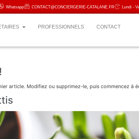
Whatsapp
CONTACT@CONCIERGERIE-CATALANE.FR
Lundi - V
ÉTAIRES
PROFESSIONNELS
CONTACT
!
ier article. Modifiez ou supprimez-le, puis commencez à éc
tis