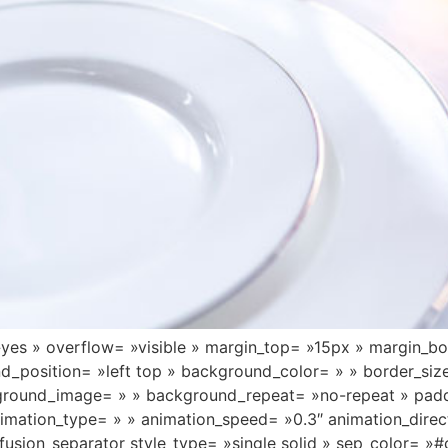
»yes » overflow= »visible » margin_top= »15px » margin_b
nd_position= »left top » background_color= » » border_siz
kground_image= » » background_repeat= »no-repeat » pad
imation_type= » » animation_speed= »0.3″ animation_direc
usion_separator style_type= »single solid » sep_color= »#