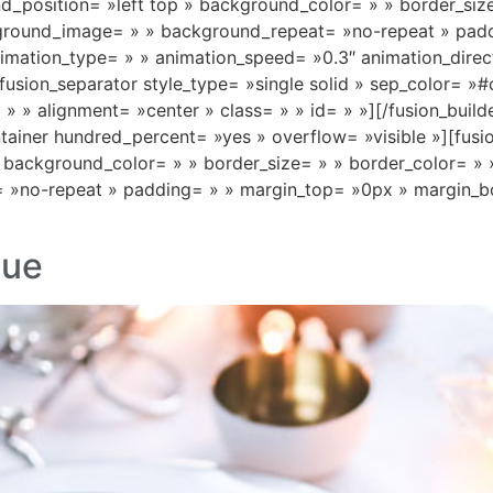
nd_position= »left top » background_color= » » border_siz
kground_image= » » background_repeat= »no-repeat » pad
imation_type= » » animation_speed= »0.3″ animation_direc
usion_separator style_type= »single solid » sep_color= »#
= » » alignment= »center » class= » » id= » »][/fusion_buil
ontainer hundred_percent= »yes » overflow= »visible »][fus
» background_color= » » border_size= » » border_color= » 
»no-repeat » padding= » » margin_top= »0px » margin_bo
que