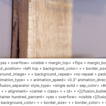
»yes » overflow= »visible » margin_top= »15px » margin_b
nd_position= »left top » background_color= » » border_siz
kground_image= » » background_repeat= »no-repeat » pad
imation_type= » » animation_speed= »0.3″ animation_direc
usion_separator style_type= »single solid » sep_color= »#
= » » alignment= »center » class= » » id= » »][/fusion_buil
ontainer hundred_percent= »yes » overflow= »visible »][fus
» background_color= » » border_size= » » border_color= » 