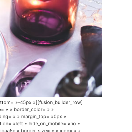
ottom= »-45px »][fusion_builder_row]
e= » » border_color= » »
ding= » » margin_top= »0px »
tion= »left » hide_on_mobile= »no »
cbaa5c » border_size= » » icon= » »