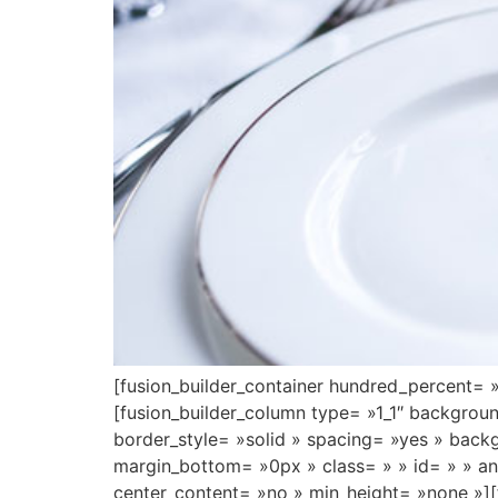
[fusion_builder_container hundred_percent= 
[fusion_builder_column type= »1_1″ backgrou
border_style= »solid » spacing= »yes » bac
margin_bottom= »0px » class= » » id= » » an
center_content= »no » min_height= »none »][f