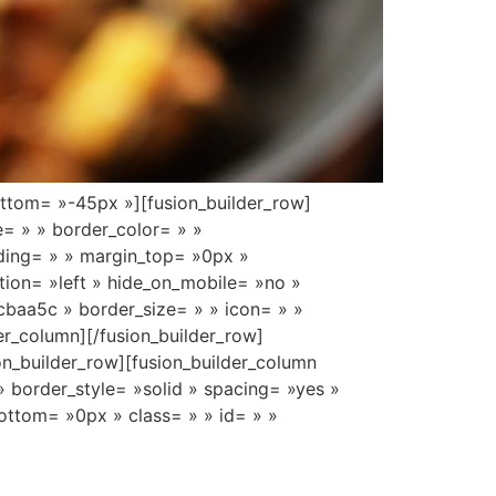
ottom= »-45px »][fusion_builder_row]
e= » » border_color= » »
ding= » » margin_top= »0px »
tion= »left » hide_on_mobile= »no »
cbaa5c » border_size= » » icon= » »
der_column][/fusion_builder_row]
ion_builder_row][fusion_builder_column
» border_style= »solid » spacing= »yes »
ttom= »0px » class= » » id= » »