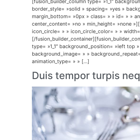
[fusion_builder_column type= »1_1″ backgrou
border_style= »solid » spacing= »yes » bac
margin_bottom= »0px » class= » » id= » » an
center_content= »no » min_height= »none »][f
icon_circle= » » icon_circle_color= » » width
[/fusion_builder_container][fusion_builder_c
type= »1_1″ background_position= »left top 
background_image= » » background_repeat= 
animation_type= » » […]
Duis tempor turpis ne