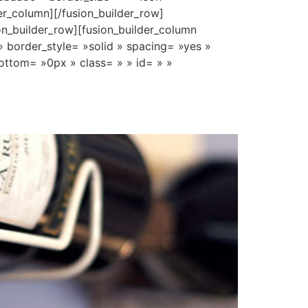
der_column][/fusion_builder_row]
ion_builder_row][fusion_builder_column
» border_style= »solid » spacing= »yes »
ttom= »0px » class= » » id= » »