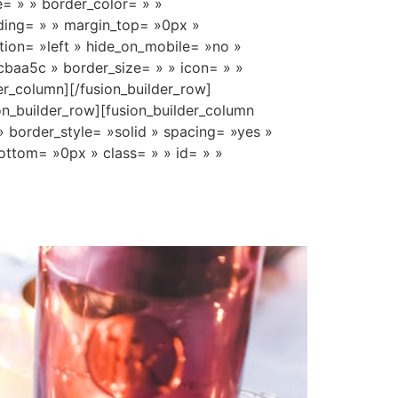
e= » » border_color= » »
ding= » » margin_top= »0px »
tion= »left » hide_on_mobile= »no »
cbaa5c » border_size= » » icon= » »
der_column][/fusion_builder_row]
ion_builder_row][fusion_builder_column
» border_style= »solid » spacing= »yes »
ttom= »0px » class= » » id= » »