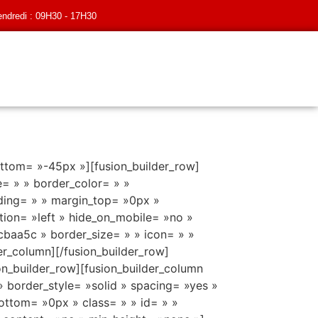
endredi : 09H30 - 17H30
ottom= »-45px »][fusion_builder_row]
e= » » border_color= » »
ding= » » margin_top= »0px »
tion= »left » hide_on_mobile= »no »
cbaa5c » border_size= » » icon= » »
der_column][/fusion_builder_row]
ion_builder_row][fusion_builder_column
» border_style= »solid » spacing= »yes »
ttom= »0px » class= » » id= » »