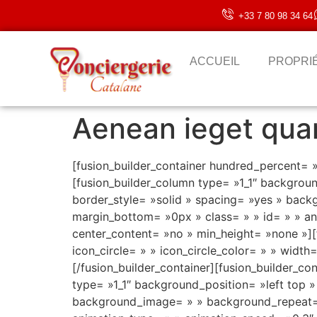
+33 7 80 98 34 64
ACCUEIL
PROPRI
Aenean ieget qu
[fusion_builder_container hundred_percent= 
[fusion_builder_column type= »1_1″ backgrou
border_style= »solid » spacing= »yes » bac
margin_bottom= »0px » class= » » id= » » an
center_content= »no » min_height= »none »][f
icon_circle= » » icon_circle_color= » » width
[/fusion_builder_container][fusion_builder_c
type= »1_1″ background_position= »left top 
background_image= » » background_repeat= 