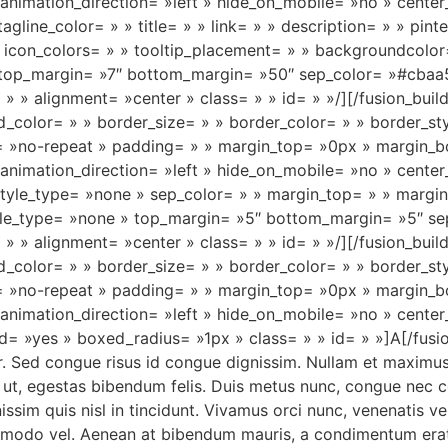
animation_direction= »left » hide_on_mobile= »no » cente
 tagline_color= » » title= » » link= » » description= » » pi
icon_colors= » » tooltip_placement= » » backgroundcolor= 
 » top_margin= »7″ bottom_margin= »50″ sep_color= »#cbaa5
= » » alignment= »center » class= » » id= » »/][/fusion_bui
_color= » » border_size= » » border_color= » » border_sty
»no-repeat » padding= » » margin_top= »0px » margin_bo
animation_direction= »left » hide_on_mobile= »no » cente
 » style_type= »none » sep_color= » » margin_top= » » marg
style_type= »none » top_margin= »5″ bottom_margin= »5″ se
= » » alignment= »center » class= » » id= » »/][/fusion_bui
_color= » » border_size= » » border_color= » » border_sty
»no-repeat » padding= » » margin_top= »0px » margin_bo
animation_direction= »left » hide_on_mobile= »no » cente
d= »yes » boxed_radius= »1px » class= » » id= » »]A[/fusio
or. Sed congue risus id congue dignissim. Nullam et maximu
o ut, egestas bibendum felis. Duis metus nunc, congue nec 
ssim quis nisl in tincidunt. Vivamus orci nunc, venenatis ve
commodo vel. Aenean at bibendum mauris, a condimentum erat