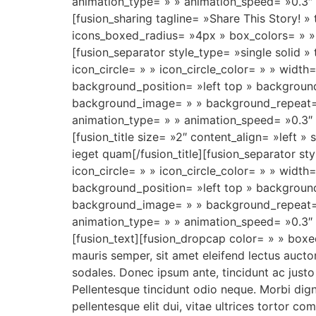
animation_type= » » animation_speed= »0.3″ 
[fusion_sharing tagline= »Share This Story! »
icons_boxed_radius= »4px » box_colors= » » 
[fusion_separator style_type= »single solid
icon_circle= » » icon_circle_color= » » width
background_position= »left top » background
background_image= » » background_repeat= 
animation_type= » » animation_speed= »0.3″ 
[fusion_title size= »2″ content_align= »left
ieget quam[/fusion_title][fusion_separator 
icon_circle= » » icon_circle_color= » » width
background_position= »left top » background
background_image= » » background_repeat= 
animation_type= » » animation_speed= »0.3″ 
[fusion_text][fusion_dropcap color= » » boxe
mauris semper, sit amet eleifend lectus auct
sodales. Donec ipsum ante, tincidunt ac just
Pellentesque tincidunt odio neque. Morbi digni
pellentesque elit dui, vitae ultrices tortor 