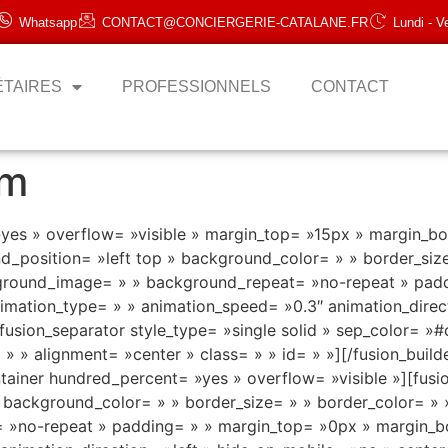
Whatsapp
CONTACT@CONCIERGERIE-CATALANE.FR
Lundi - V
ÉTAIRES
PROFESSIONNELS
CONTACT
am
»yes » overflow= »visible » margin_top= »15px » margin_b
nd_position= »left top » background_color= » » border_siz
kground_image= » » background_repeat= »no-repeat » pad
imation_type= » » animation_speed= »0.3″ animation_direc
usion_separator style_type= »single solid » sep_color= »#
= » » alignment= »center » class= » » id= » »][/fusion_buil
ontainer hundred_percent= »yes » overflow= »visible »][fus
» background_color= » » border_size= » » border_color= » 
»no-repeat » padding= » » margin_top= »0px » margin_bo