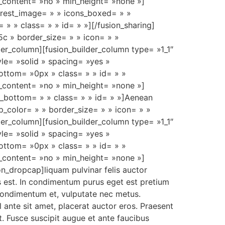
r_content= »no » min_height= »none »]
nterest_image= » » icons_boxed= » »
» » class= » » id= » »][/fusion_sharing]
c » border_size= » » icon= » »
lder_column][fusion_builder_column type= »1_1″
le= »solid » spacing= »yes »
ttom= »0px » class= » » id= » »
r_content= »no » min_height= »none »]
in_bottom= » » class= » » id= » »]Aenean
p_color= » » border_size= » » icon= » »
lder_column][fusion_builder_column type= »1_1″
le= »solid » spacing= »yes »
ttom= »0px » class= » » id= » »
r_content= »no » min_height= »none »]
n_dropcap]liquam pulvinar felis auctor
s est. In condimentum purus eget est pretium
condimentum et, vulputate nec metus.
l ante sit amet, placerat auctor eros. Praesent
. Fusce suscipit augue et ante faucibus