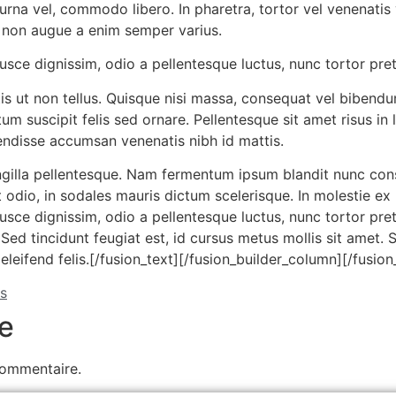
urna vel, commodo libero. In pharetra, tortor vel venenatis 
 non augue a enim semper varius.
sce dignissim, odio a pellentesque luctus, nunc tortor pret
s ut non tellus. Quisque nisi massa, consequat vel bibendum
m suscipit felis sed ornare. Pellentesque sit amet risus in 
ndisse accumsan venenatis nibh id mattis.
gilla pellentesque. Nam fermentum ipsum blandit nunc conse
 odio, in sodales mauris dictum scelerisque. In molestie ex n
sce dignissim, odio a pellentesque luctus, nunc tortor preti
Sed tincidunt feugiat est, id cursus metus mollis sit amet.
ae eleifend felis.[/fusion_text][/fusion_builder_column][/fusi
s
e
commentaire.