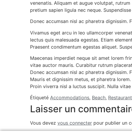
venenatis. Aliquam et augue volutpat, rutrum 
pretium sapien ligula nec neque. Suspendisse
Donec accumsan nisl ac pharetra dignissim. Fu
Vivamus eget arcu in leo ullamcorper venenati
lectus quis malesuada egestas. Etiam elementu
Praesent condimentum egestas aliquet. Suspe
Maecenas imperdiet neque sit amet lorem frin
vitae auctor mauris. Curabitur rutrum placerat
Donec accumsan nisl ac pharetra dignissim. Fu
Mauris et dignissim metus, et pharetra lorem. 
Proin viverra nisl a luctus suscipit. Nulla vit
Étiqueté
Accommodations
,
Beach
,
Restaurant
Laisser un commentair
Vous devez
vous connecter
pour publier un 