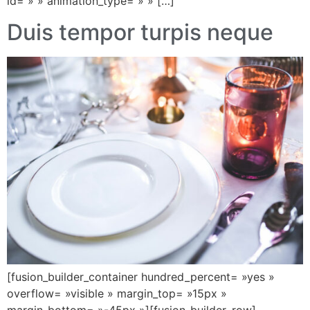
id= » » animation_type= » » […]
Duis tempor turpis neque
[fusion_builder_container hundred_percent= »yes »
overflow= »visible » margin_top= »15px »
margin_bottom= »-45px »][fusion_builder_row]