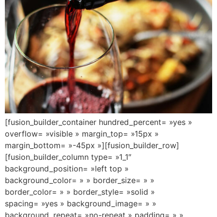
[fusion_builder_container hundred_percent= »yes »
overflow= »visible » margin_top= »15px »
margin_bottom= »-45px »][fusion_builder_row]
[fusion_builder_column type= »1_1″
background_position= »left top »
background_color= » » border_size= » »
border_color= » » border_style= »solid »
spacing= »yes » background_image= » »
background_repeat= »no-repeat » padding= » »