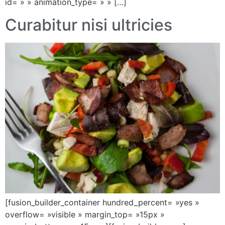
id= » » animation_type= » » […]
Curabitur nisi ultricies
[fusion_builder_container hundred_percent= »yes »
overflow= »visible » margin_top= »15px »