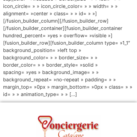
icon_circle= » » icon_circle_color= » » width= » »
alignment= »center » class= » » id= » »]
[/fusion_builder_column][/fusion_builder_row]
[/fusion_builder_container][fusion_builder_container
hundred_percent= »yes » overflow= »visible »]
[fusion_builder_row][fusion_builder_column type= »1_1″
background_position= »left top »
background_color= » » border_size= » »
border_color= » » border_style= »solid »
spacing= »yes » background_image= » »
background_repeat= »no-repeat » padding= » »
margin_top= »0px » margin_bottom= »0px » class= » »
id= » » animation_type= » » […]