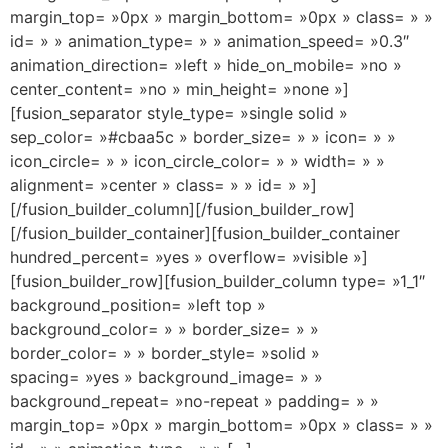
margin_top= »0px » margin_bottom= »0px » class= » »
id= » » animation_type= » » animation_speed= »0.3″
animation_direction= »left » hide_on_mobile= »no »
center_content= »no » min_height= »none »]
[fusion_separator style_type= »single solid »
sep_color= »#cbaa5c » border_size= » » icon= » »
icon_circle= » » icon_circle_color= » » width= » »
alignment= »center » class= » » id= » »]
[/fusion_builder_column][/fusion_builder_row]
[/fusion_builder_container][fusion_builder_container
hundred_percent= »yes » overflow= »visible »]
[fusion_builder_row][fusion_builder_column type= »1_1″
background_position= »left top »
background_color= » » border_size= » »
border_color= » » border_style= »solid »
spacing= »yes » background_image= » »
background_repeat= »no-repeat » padding= » »
margin_top= »0px » margin_bottom= »0px » class= » »