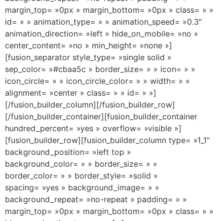
margin_top= »0px » margin_bottom= »0px » class= » »
id= » » animation_type= » » animation_speed= »0.3″
animation_direction= »left » hide_on_mobile= »no »
center_content= »no » min_height= »none »]
[fusion_separator style_type= »single solid »
sep_color= »#cbaa5c » border_size= » » icon= » »
icon_circle= » » icon_circle_color= » » width= » »
alignment= »center » class= » » id= » »]
[/fusion_builder_column][/fusion_builder_row]
[/fusion_builder_container][fusion_builder_container
hundred_percent= »yes » overflow= »visible »]
[fusion_builder_row][fusion_builder_column type= »1_1″
background_position= »left top »
background_color= » » border_size= » »
border_color= » » border_style= »solid »
spacing= »yes » background_image= » »
background_repeat= »no-repeat » padding= » »
margin_top= »0px » margin_bottom= »0px » class= » »