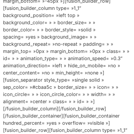
margin_bottom= »-45px »][fusion_builder_row]
[fusion_builder_column type= »1_1″
background_position= »left top »
background_color= » » border_size= » »
border_color= » » border_style= »solid »
spacing= »yes » background_image= » »
background_repeat= »no-repeat » padding= » »
margin_top= »0px » margin_bottom= »0px » class= » »
id= » » animation_type= » » animation_speed= »0.3″
animation_direction= »left » hide_on_mobile= »no »
center_content= »no » min_height= »none »]
[fusion_separator style_type= »single solid »
sep_color= »#cbaa5c » border_size= » » icon= » »
icon_circle= » » icon_circle_color= » » width= » »
alignment= »center » class= » » id= » »]
[/fusion_builder_column][/fusion_builder_row]
[/fusion_builder_container][fusion_builder_container
hundred_percent= »yes » overflow= »visible »]
[fusion_builder_row][fusion_builder_column type= »1_1″