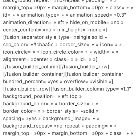
margin_top= »0px » margin_bottom= »0px » class= » »
id= » » animation_type= » » animation_speed= »0.3″
animation_direction= »left » hide_on_mobile= »no »
center_content= »no » min_height= »none »]
[fusion_separator style_type= »single solid »
sep_color= »#cbaa5c » border_size= » » icon= » »
icon_circle= » » icon_circle_color= » » width= » »
alignment= »center » class= » » id= » »]
[/fusion_builder_column][/fusion_builder_row]
[/fusion_builder_container][fusion_builder_container
hundred_percent= »yes » overflow= »visible »]
[fusion_builder_row][fusion_builder_column type= »1_1″
background_position= »left top »
background_color= » » border_size= » »
border_color= » » border_style= »solid »
spacing= »yes » background_image= » »
background_repeat= »no-repeat » padding= » »
margin_top= »0px » margin_bottom= »0px » class= » »