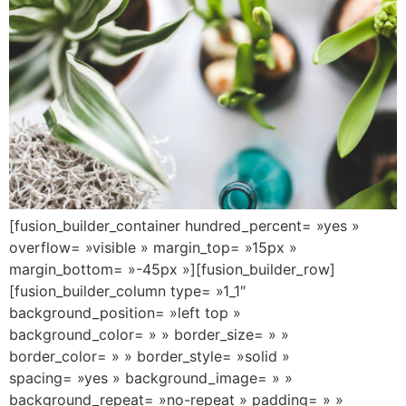
[fusion_builder_container hundred_percent= »yes »
overflow= »visible » margin_top= »15px »
margin_bottom= »-45px »][fusion_builder_row]
[fusion_builder_column type= »1_1″
background_position= »left top »
background_color= » » border_size= » »
border_color= » » border_style= »solid »
spacing= »yes » background_image= » »
background_repeat= »no-repeat » padding= » »