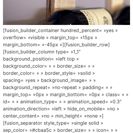
[fusion_builder_container hundred_percent= »yes »
overflow= »visible » margin_top= »15px »
margin_bottom= »-45px »][fusion_builder_row]
[fusion_builder_column type= »1_1″
background_position= »left top »
background_color= » » border_size= » »
border_color= » » border_style= »solid »
spacing= »yes » background_image= » »
background_repeat= »no-repeat » padding= » »
margin_top= »0px » margin_bottom= »0px » class= » »
id= » » animation_type= » » animation_speed= »0.3″
animation_direction= »left » hide_on_mobile= »no »
center_content= »no » min_height= »none »]
[fusion_separator style_type= »single solid »
sep_color= »#cbaa5c » border_size= » » icon= » »