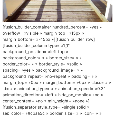
[fusion_builder_container hundred_percent= »yes »
overflow= »visible » margin_top= »15px »
margin_bottom= »-45px »][fusion_builder_row]
[fusion_builder_column type= »1_1″
background_position= »left top »
background_color= » » border_size= » »
border_color= » » border_style= »solid »
spacing= »yes » background_image= » »
background_repeat= »no-repeat » padding= » »
margin_top= »0px » margin_bottom= »0px » class= » »
id= » » animation_type= » » animation_speed= »0.3″
animation_direction= »left » hide_on_mobile= »no »
center_content= »no » min_height= »none »]
[fusion_separator style_type= »single solid »
sep_color= »#cbaa5c » border_size= » » icon= » »