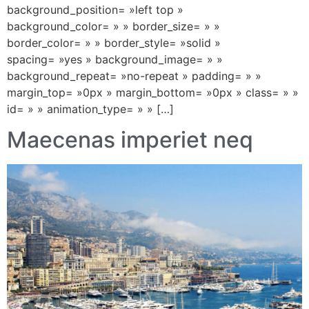
background_position= »left top »
background_color= » » border_size= » »
border_color= » » border_style= »solid »
spacing= »yes » background_image= » »
background_repeat= »no-repeat » padding= » »
margin_top= »0px » margin_bottom= »0px » class= » »
id= » » animation_type= » » […]
Maecenas imperiet neq