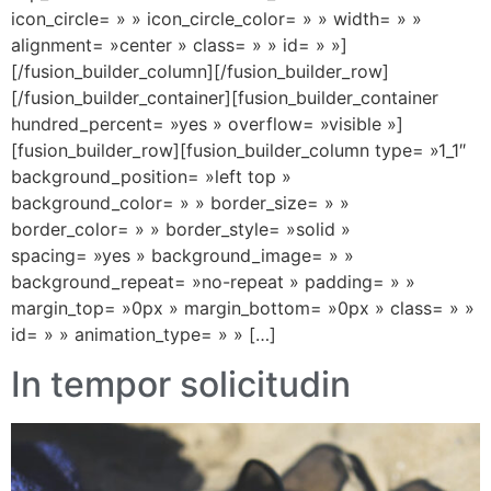
icon_circle= » » icon_circle_color= » » width= » »
alignment= »center » class= » » id= » »]
[/fusion_builder_column][/fusion_builder_row]
[/fusion_builder_container][fusion_builder_container
hundred_percent= »yes » overflow= »visible »]
[fusion_builder_row][fusion_builder_column type= »1_1″
background_position= »left top »
background_color= » » border_size= » »
border_color= » » border_style= »solid »
spacing= »yes » background_image= » »
background_repeat= »no-repeat » padding= » »
margin_top= »0px » margin_bottom= »0px » class= » »
id= » » animation_type= » » […]
In tempor solicitudin