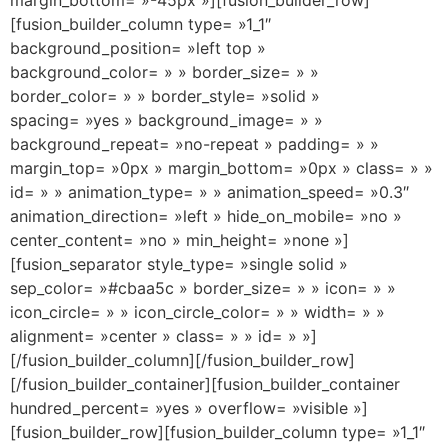
[fusion_builder_column type= »1_1″
background_position= »left top »
background_color= » » border_size= » »
border_color= » » border_style= »solid »
spacing= »yes » background_image= » »
background_repeat= »no-repeat » padding= » »
margin_top= »0px » margin_bottom= »0px » class= » »
id= » » animation_type= » » animation_speed= »0.3″
animation_direction= »left » hide_on_mobile= »no »
center_content= »no » min_height= »none »]
[fusion_separator style_type= »single solid »
sep_color= »#cbaa5c » border_size= » » icon= » »
icon_circle= » » icon_circle_color= » » width= » »
alignment= »center » class= » » id= » »]
[/fusion_builder_column][/fusion_builder_row]
[/fusion_builder_container][fusion_builder_container
hundred_percent= »yes » overflow= »visible »]
[fusion_builder_row][fusion_builder_column type= »1_1″