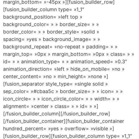
margin_bottom= »-45px »][fusion_builder_row]
[fusion_builder_column type= »1_1″
background_position= »left top »
background_color= » » border_size= » »
border_color= » » border_style= »solid »
spacing= »yes » background_image= » »
background_repeat= »no-repeat » padding= » »
margin_top= »0px » margin_bottom= »0px » class= » »
id= » » animation_type= » » animation_speed= »0.3″
animation_direction= »left » hide_on_mobile= »no »
center_content= »no » min_height= »none »]
[fusion_separator style_type= »single solid »
sep_color= »#cbaa5c » border_size= » » icon= » »
icon_circle= » » icon_circle_color= » » width= » »
alignment= »center » class= » » id= » »]
[/fusion_builder_column][/fusion_builder_row]
[/fusion_builder_container][fusion_builder_container
hundred_percent= »yes » overflow= »visible »]
[fusion_builder_row][fusion_builder_column type= »1_1″