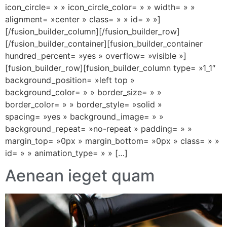
icon_circle= » » icon_circle_color= » » width= » »
alignment= »center » class= » » id= » »]
[/fusion_builder_column][/fusion_builder_row]
[/fusion_builder_container][fusion_builder_container
hundred_percent= »yes » overflow= »visible »]
[fusion_builder_row][fusion_builder_column type= »1_1″
background_position= »left top »
background_color= » » border_size= » »
border_color= » » border_style= »solid »
spacing= »yes » background_image= » »
background_repeat= »no-repeat » padding= » »
margin_top= »0px » margin_bottom= »0px » class= » »
id= » » animation_type= » » […]
Aenean ieget quam