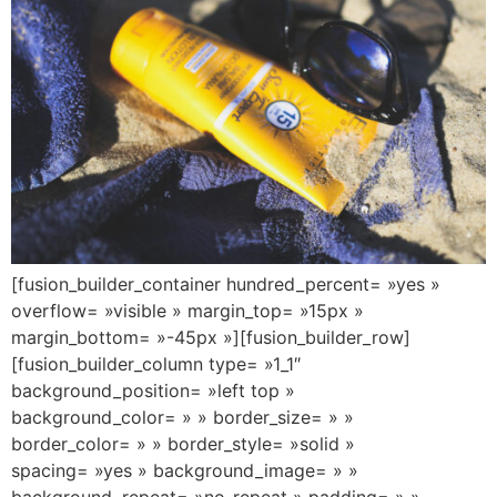
[fusion_builder_container hundred_percent= »yes »
overflow= »visible » margin_top= »15px »
margin_bottom= »-45px »][fusion_builder_row]
[fusion_builder_column type= »1_1″
background_position= »left top »
background_color= » » border_size= » »
border_color= » » border_style= »solid »
spacing= »yes » background_image= » »
background_repeat= »no-repeat » padding= » »