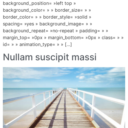
background_position= »left top »
background_color= » » border_size= » »
border_color= » » border_style= »solid »
spacing= »yes » background_image= » »
background_repeat= »no-repeat » padding= » »
margin_top= »0px » margin_bottom= »0px » class= » »
id= » » animation_type= » » […]
Nullam suscipit massi