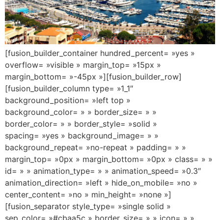
[fusion_builder_container hundred_percent= »yes »
overflow= »visible » margin_top= »15px »
margin_bottom= »-45px »][fusion_builder_row]
[fusion_builder_column type= »1_1″
background_position= »left top »
background_color= » » border_size= » »
border_color= » » border_style= »solid »
spacing= »yes » background_image= » »
background_repeat= »no-repeat » padding= » »
margin_top= »0px » margin_bottom= »0px » class= » »
id= » » animation_type= » » animation_speed= »0.3″
animation_direction= »left » hide_on_mobile= »no »
center_content= »no » min_height= »none »]
[fusion_separator style_type= »single solid »
sep_color= »#cbaa5c » border_size= » » icon= » »