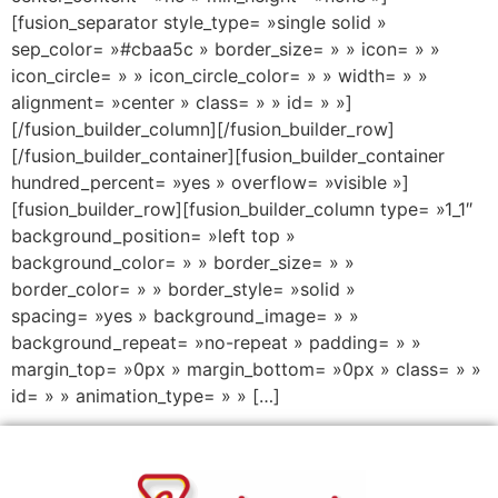
[fusion_separator style_type= »single solid »
sep_color= »#cbaa5c » border_size= » » icon= » »
icon_circle= » » icon_circle_color= » » width= » »
alignment= »center » class= » » id= » »]
[/fusion_builder_column][/fusion_builder_row]
[/fusion_builder_container][fusion_builder_container
hundred_percent= »yes » overflow= »visible »]
[fusion_builder_row][fusion_builder_column type= »1_1″
background_position= »left top »
background_color= » » border_size= » »
border_color= » » border_style= »solid »
spacing= »yes » background_image= » »
background_repeat= »no-repeat » padding= » »
margin_top= »0px » margin_bottom= »0px » class= » »
id= » » animation_type= » » […]