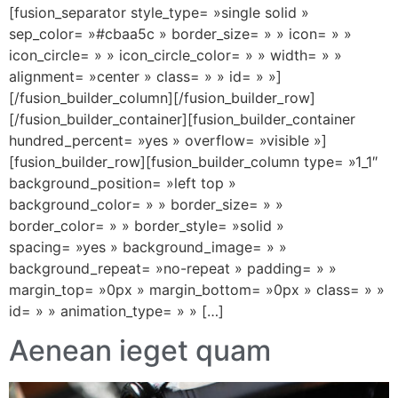
[fusion_separator style_type= »single solid »
sep_color= »#cbaa5c » border_size= » » icon= » »
icon_circle= » » icon_circle_color= » » width= » »
alignment= »center » class= » » id= » »]
[/fusion_builder_column][/fusion_builder_row]
[/fusion_builder_container][fusion_builder_container
hundred_percent= »yes » overflow= »visible »]
[fusion_builder_row][fusion_builder_column type= »1_1″
background_position= »left top »
background_color= » » border_size= » »
border_color= » » border_style= »solid »
spacing= »yes » background_image= » »
background_repeat= »no-repeat » padding= » »
margin_top= »0px » margin_bottom= »0px » class= » »
id= » » animation_type= » » […]
Aenean ieget quam