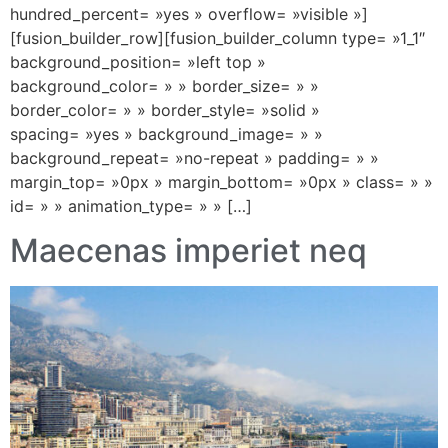
hundred_percent= »yes » overflow= »visible »]
[fusion_builder_row][fusion_builder_column type= »1_1″
background_position= »left top »
background_color= » » border_size= » »
border_color= » » border_style= »solid »
spacing= »yes » background_image= » »
background_repeat= »no-repeat » padding= » »
margin_top= »0px » margin_bottom= »0px » class= » »
id= » » animation_type= » » […]
Maecenas imperiet neq