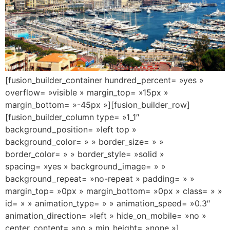
[fusion_builder_container hundred_percent= »yes »
overflow= »visible » margin_top= »15px »
margin_bottom= »-45px »][fusion_builder_row]
[fusion_builder_column type= »1_1″
background_position= »left top »
background_color= » » border_size= » »
border_color= » » border_style= »solid »
spacing= »yes » background_image= » »
background_repeat= »no-repeat » padding= » »
margin_top= »0px » margin_bottom= »0px » class= » »
id= » » animation_type= » » animation_speed= »0.3″
animation_direction= »left » hide_on_mobile= »no »
center_content= »no » min_height= »none »]