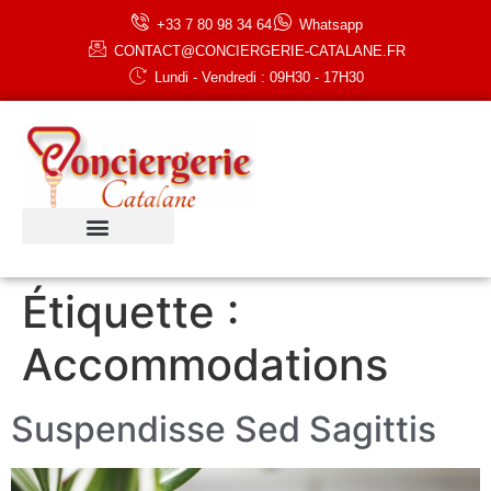
+33 7 80 98 34 64
Whatsapp
CONTACT@CONCIERGERIE-CATALANE.FR
Lundi - Vendredi : 09H30 - 17H30
Étiquette :
Accommodations
Suspendisse Sed Sagittis