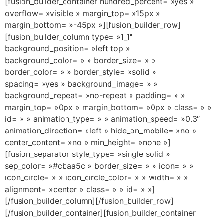
[fusion_builder_container hundred_percent= »yes »
overflow= »visible » margin_top= »15px »
margin_bottom= »-45px »][fusion_builder_row]
[fusion_builder_column type= »1_1″
background_position= »left top »
background_color= » » border_size= » »
border_color= » » border_style= »solid »
spacing= »yes » background_image= » »
background_repeat= »no-repeat » padding= » »
margin_top= »0px » margin_bottom= »0px » class= » »
id= » » animation_type= » » animation_speed= »0.3″
animation_direction= »left » hide_on_mobile= »no »
center_content= »no » min_height= »none »]
[fusion_separator style_type= »single solid »
sep_color= »#cbaa5c » border_size= » » icon= » »
icon_circle= » » icon_circle_color= » » width= » »
alignment= »center » class= » » id= » »]
[/fusion_builder_column][/fusion_builder_row]
[/fusion_builder_container][fusion_builder_container