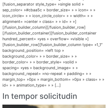
[fusion_separator style_type= »single solid »
sep_color= »#cbaa5c » border_size= » » icon= » »
icon_circle= » » icon_circle_color= » » width= » »
alignment= »center » class= » » id= » »]
[/fusion_builder_column][/fusion_builder_row]
[/fusion_builder_container][fusion_builder_container
hundred_percent= »yes » overflow= »visible »]
[fusion_builder_row][fusion_builder_column type= »1_1″
background_position= »left top »
background_color= » » border_size= » »
border_color= » » border_style= »solid »
spacing= »yes » background_image= » »
background_repeat= »no-repeat » padding= » »
margin_top= »0px » margin_bottom= »0px » class= » »
id= » » animation_type= » » […]
In tempor solicitudin