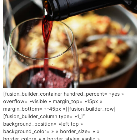
[fusion_builder_container hundred_percent= »yes »
overflow= »visible » margin_top= »15px »
margin_bottom= »-45px »][fusion_builder_row]
[fusion_builder_column type= »1_1″
background_position= »left top »
background_color= » » border_size= » »
border_color= » » border_style= »solid »