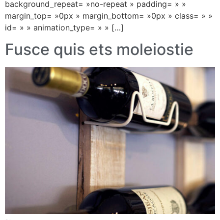
background_repeat= »no-repeat » padding= » »
margin_top= »0px » margin_bottom= »0px » class= » »
id= » » animation_type= » » […]
Fusce quis ets moleiostie