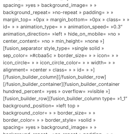
spacing= »yes » background_image= » »
background_repeat= »no-repeat » padding= » »
margin_top= »0px » margin_bottom= »0px » class= » »
id= » » animation_type= » » animation_speed= »0.3″
animation_direction= »left » hide_on_mobile= »no »
center_content= »no » min_height= »none »]
[fusion_separator style_type= »single solid »
sep_color= »#cbaa5c » border_size= » » icon= » »
icon_circle= » » icon_circle_color= » » width= » »
alignment= »center » class= » » id= » »]
[/fusion_builder_column][/fusion_builder_row]
[/fusion_builder_container][fusion_builder_container
hundred_percent= »yes » overflow= »visible »]
[fusion_builder_row][fusion_builder_column type= »1_1″
background_position= »left top »
background_color= » » border_size= » »
border_color= » » border_style= »solid »
spacing= »yes » background_image= » »