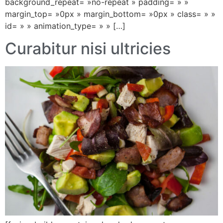
background_repeat= »no-repeat » padding= » »
margin_top= »0px » margin_bottom= »0px » class= » »
id= » » animation_type= » » […]
Curabitur nisi ultricies