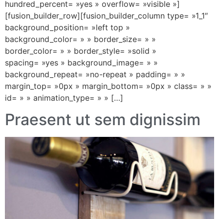
hundred_percent= »yes » overflow= »visible »]
[fusion_builder_row][fusion_builder_column type= »1_1″
background_position= »left top »
background_color= » » border_size= » »
border_color= » » border_style= »solid »
spacing= »yes » background_image= » »
background_repeat= »no-repeat » padding= » »
margin_top= »0px » margin_bottom= »0px » class= » »
id= » » animation_type= » » […]
Praesent ut sem dignissim