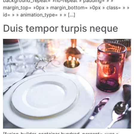
background_repeat= »no-repeat » padding= » »
margin_top= »0px » margin_bottom= »0px » class= » »
id= » » animation_type= » » […]
Duis tempor turpis neque
[fusion_builder_container hundred_percent= »yes »