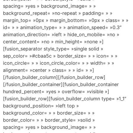
spacing= »yes » background_image= » »
background_repeat= »no-repeat » padding= » »
margin_top= »0px » margin_bottom= »0px » class= » »
id= » » animation_type= » » animation_speed= »0.3″
animation_direction= »left » hide_on_mobile= »no »
center_content= »no » min_height= »none »]
[fusion_separator style_type= »single solid »
sep_color= »#cbaa5c » border_size= » » icon= » »
icon_circle= » » icon_circle_color= » » width= » »
alignment= »center » class= » » id= » »]
[/fusion_builder_column][/fusion_builder_row]
[/fusion_builder_container][fusion_builder_container
hundred_percent= »yes » overflow= »visible »]
[fusion_builder_row][fusion_builder_column type= »1_1″
background_position= »left top »
background_color= » » border_size= » »
border_color= » » border_style= »solid »
spacing= »yes » background_image= » »