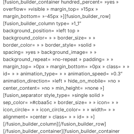
[fusion_builder_container hundred_percent= »yes »
overflow= »visible » margin_top= »15px »
margin_bottom= »-45px »][fusion_builder_row]
[fusion_builder_column type= »1_1″
background_position= »left top »
background_color= » » border_size= » »
border_color= » » border_style= »solid »
spacing= »yes » background_image= » »
background_repeat= »no-repeat » padding= » »
margin_top= »0px » margin_bottom= »0px » class= » »
id= » » animation_type= » » animation_speed= »0.3″
animation_direction= »left » hide_on_mobile= »no »
center_content= »no » min_height= »none »]
[fusion_separator style_type= »single solid »
sep_color= »#cbaa5c » border_size= » » icon= » »
icon_circle= » » icon_circle_color= » » width= » »
alignment= »center » class= » » id= » »]
[/fusion_builder_column][/fusion_builder_row]
[/fusion_builder_container][fusion_builder_container