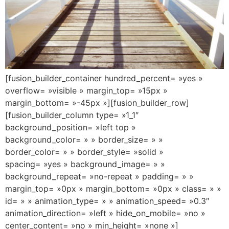
[fusion_builder_container hundred_percent= »yes »
overflow= »visible » margin_top= »15px »
margin_bottom= »-45px »][fusion_builder_row]
[fusion_builder_column type= »1_1″
background_position= »left top »
background_color= » » border_size= » »
border_color= » » border_style= »solid »
spacing= »yes » background_image= » »
background_repeat= »no-repeat » padding= » »
margin_top= »0px » margin_bottom= »0px » class= » »
id= » » animation_type= » » animation_speed= »0.3″
animation_direction= »left » hide_on_mobile= »no »
center_content= »no » min_height= »none »]