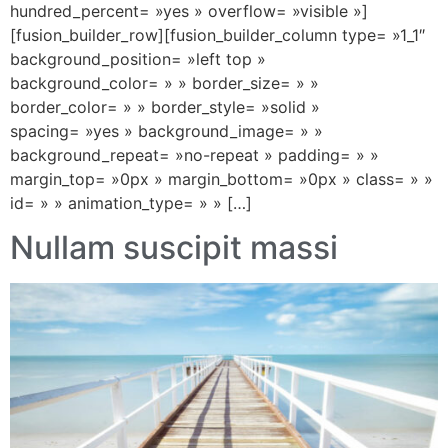
hundred_percent= »yes » overflow= »visible »]
[fusion_builder_row][fusion_builder_column type= »1_1″
background_position= »left top »
background_color= » » border_size= » »
border_color= » » border_style= »solid »
spacing= »yes » background_image= » »
background_repeat= »no-repeat » padding= » »
margin_top= »0px » margin_bottom= »0px » class= » »
id= » » animation_type= » » […]
Nullam suscipit massi