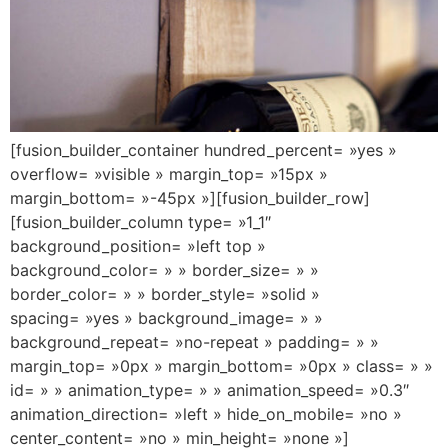
[fusion_builder_container hundred_percent= »yes »
overflow= »visible » margin_top= »15px »
margin_bottom= »-45px »][fusion_builder_row]
[fusion_builder_column type= »1_1″
background_position= »left top »
background_color= » » border_size= » »
border_color= » » border_style= »solid »
spacing= »yes » background_image= » »
background_repeat= »no-repeat » padding= » »
margin_top= »0px » margin_bottom= »0px » class= » »
id= » » animation_type= » » animation_speed= »0.3″
animation_direction= »left » hide_on_mobile= »no »
center_content= »no » min_height= »none »]