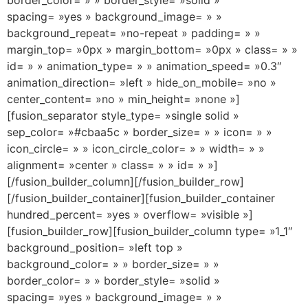
spacing= »yes » background_image= » »
background_repeat= »no-repeat » padding= » »
margin_top= »0px » margin_bottom= »0px » class= » »
id= » » animation_type= » » animation_speed= »0.3″
animation_direction= »left » hide_on_mobile= »no »
center_content= »no » min_height= »none »]
[fusion_separator style_type= »single solid »
sep_color= »#cbaa5c » border_size= » » icon= » »
icon_circle= » » icon_circle_color= » » width= » »
alignment= »center » class= » » id= » »]
[/fusion_builder_column][/fusion_builder_row]
[/fusion_builder_container][fusion_builder_container
hundred_percent= »yes » overflow= »visible »]
[fusion_builder_row][fusion_builder_column type= »1_1″
background_position= »left top »
background_color= » » border_size= » »
border_color= » » border_style= »solid »
spacing= »yes » background_image= » »