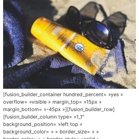
[fusion_builder_container hundred_percent= »yes »
overflow= »visible » margin_top= »15px »
margin_bottom= »-45px »][fusion_builder_row]
[fusion_builder_column type= »1_1″
background_position= »left top »
background_color= » » border_size= » »
border_color= » » border_style= »solid »